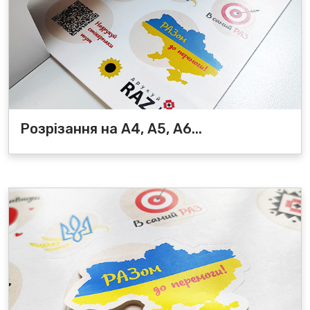
Розрізання на А4, А5, А6...