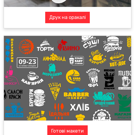
Друк на оракалі
Готові макети