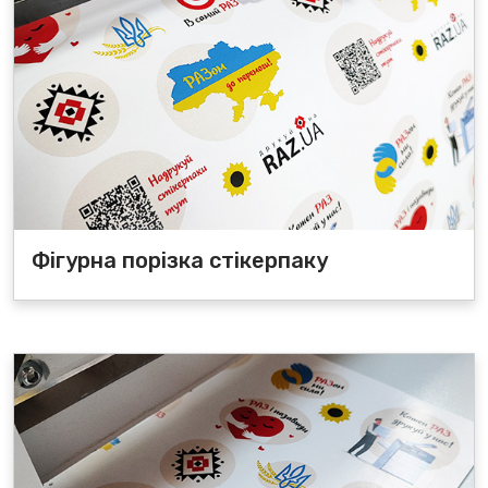
Фігурна порізка стікерпаку