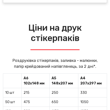
Ціни на друк
стікерпаків
Роздруківка стікерпаків, заливка - малюнки,
папір крейдований напівглянець, за 2 дні*.
А6
А5
А4
102х148 мм
148х207 мм
207х297 мм
10 шт
215
250
330
50 шт
475
650
1050