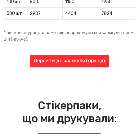
100 шт
800
1150
1950
500 шт
2907
4404
7824
*Інші конфігурації параметрів розраховуються калькулятором
цін (нижче).
Перейти до калькулятору цін
Стікерпаки,
що ми друкували: