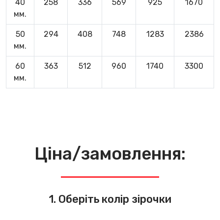
40
258
336
569
925
1670
мм.
50
294
408
748
1283
2386
мм.
60
363
512
960
1740
3300
мм.
Ціна/замовлення:
1. Оберіть колір зірочки