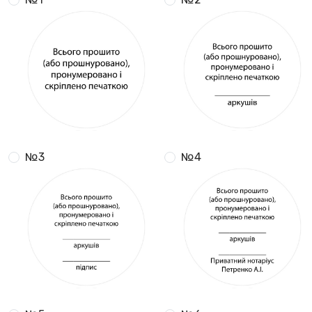
№3
№4