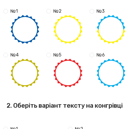
№1
№2
№3
№4
№5
№6
2. Оберіть варіант тексту на конгрівці
№1
№2