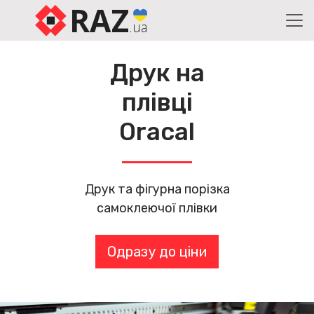
RAZ
.ua
Друк на
плівці
Oracal
Друк та фігурна порізка
самоклеючої плівки
Одразу до ціни