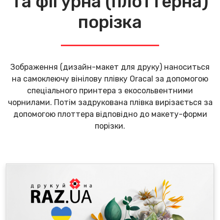
та фігурна (плоттерна)
порізка
Зображення (дизайн-макет для друку) наноситься
на самоклеючу вінілову плівку Oracal за допомогою
спеціального принтера з екосольвентними
чорнилами. Потім задрукована плівка вирізається за
допомогою плоттера відповідно до макету-форми
порізки.