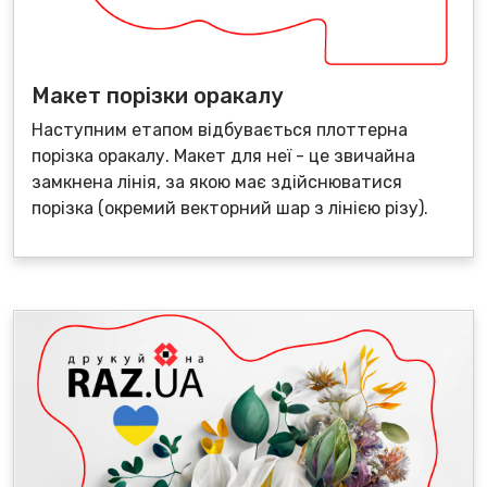
Макет порізки оракалу
Наступним етапом відбувається плоттерна
порізка оракалу. Макет для неї - це звичайна
замкнена лінія, за якою має здійснюватися
порізка (окремий векторний шар з лінією різу).