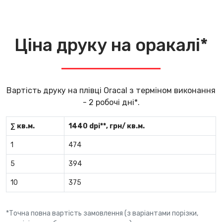
Ціна друку на оракалі*
Вартість друку на плівці Oracal з терміном виконання
- 2 робочі дні*.
∑ кв.м.
1440 dpi**, грн/ кв.м.
1
474
5
394
10
375
*Точна повна вартість замовлення (з варіантами порізки,