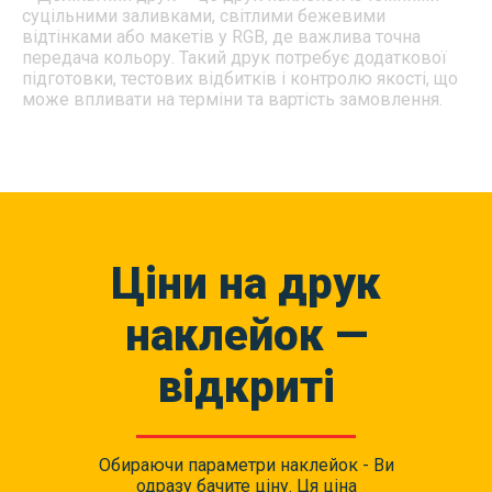
суцільними заливками, світлими бежевими
відтінками або макетів у RGB, де важлива точна
передача кольору. Такий друк потребує додаткової
підготовки, тестових відбитків і контролю якості, що
може впливати на терміни та вартість замовлення.
Ціни на друк
наклейок —
відкриті
Обираючи параметри наклейок - Ви
одразу бачите ціну. Ця ціна