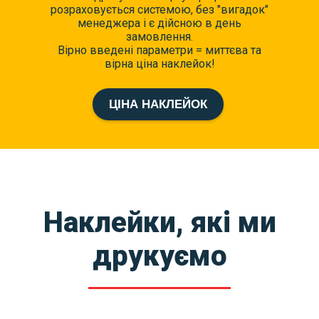
розраховується сиcтемою, без "вигадок"
менеджера і є дійсною в день
замовлення.
Вірно введені параметри = миттєва та
вірна ціна наклейок!
ЦІНА НАКЛЕЙОК
Наклейки, які ми
друкуємо