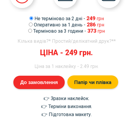
249
Не терміново за 2 дні -
грн
286
Оперативно за 1 день -
грн
373
Терміново за 3 години -
грн
Кілька видів?*
Простий/делікатний друк?**
ЦІНА -
249
грн.
Ціна за 1 наклейку -
2.49
грн.
Папір чи плівка
До замовлення
👉 Зразки наклейок.
👉 Терміни виконання.
👉 Підготовка макету.