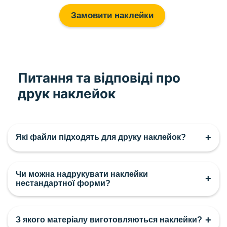
Замовити наклейки
Питання та відповіді про
друк наклейок
+
Які файли підходять для друку наклейок?
Ми приймаємо PDF, PNG та JPG. Найкращий формат
Чи можна надрукувати наклейки
— PDF у масштабі 1:1 з високою якістю.
+
нестандартної форми?
Так, ми виготовляємо круглі, квадратні та фігурні
+
З якого матеріалу виготовляються наклейки?
наклейки за вашим контуром.