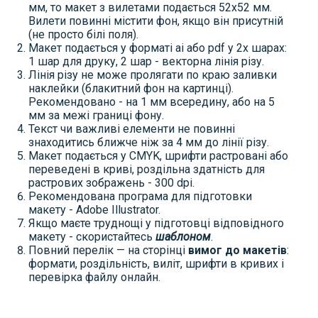
мм, то макет з вилетами подається 52х52 мм.
Вилети повинні містити фон, якщо він присутній
(не просто білі поля).
Макет подається у форматі ai або pdf у 2х шарах:
1 шар для друку, 2 шар - векторна лінія різу.
Лінія різу не може пролягати по краю заливки
наклейки (блакитний фон на картинці).
Рекомендовано - на 1 мм всередину, або на 5
мм за межі границі фону.
Текст чи важливі елементи не повинні
знаходитись ближче ніж за 4 мм до лінії різу.
Макет подається у CMYK, шрифти растровані або
переведені в криві, роздільна здатність для
растрових зображень - 300 dpi.
Рекомендована програма для підготовки
макету - Adobe Illustrator.
Якщо маєте труднощі у підготовці відповідного
макету - скористайтесь
шаблоном
.
Повний перелік — на сторінці
вимог до макетів
:
формати, роздільність, виліт, шрифти в кривих і
перевірка файлу онлайн.