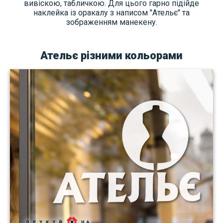
вивіскою, табличкою. Для цього гарно підійде
наклейка із оракалу з написом "Ательє" та
зображенням манекену.
Ательє різними кольорами