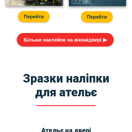
Перейти
Перейти
Більше наклейок на вікна/двері ▶
Зразки наліпки
для ательє
Ательє на двері