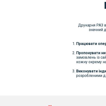
Друкарня РАЗ ви
значний д
Працювати опер
Пропонувати низ
замовлень із са
кожну окрему н
Виконувати інд
розробленими дл