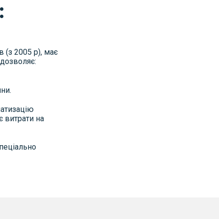
:
 (з 2005 р), має
 дозволяє:
ни.
матизацію
є витрати на
пеціально