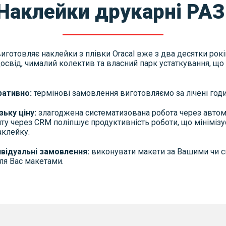
Наклейки друкарні РАЗ
готовляє наклейки з плівки Oracal вже з два десятки років
освід, чималий колектив та власний парк устаткування, що
ативно:
термінові замовлення виготовляємо за лічені годи
ьку ціну:
злагоджена систематизована робота через авто
йту через CRM поліпшує продуктивність роботи, що мінімізу
аклейку.
ивідуальні замовлення:
виконувати макети за Вашими чи с
я Вас макетами.