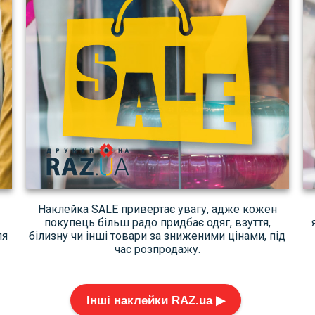
Наклейка SALE привертає увагу, адже кожен
покупець більш радо придбає одяг, взуття,
ля
білизну чи інші товари за зниженими цінами, під
час розпродажу.
Інші наклейки RAZ.ua ▶