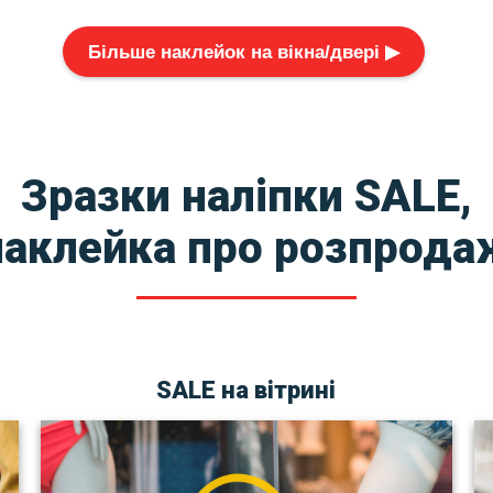
Більше наклейок на вікна/двері ▶
Зразки наліпки SALE,
наклейка про розпрода
SALE на вітрині