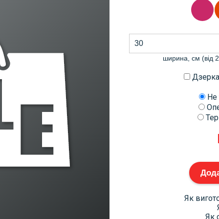
ширина, см (від 2
Дзерка
Не 
Опе
Тер
Дода
Як вигот
Як 